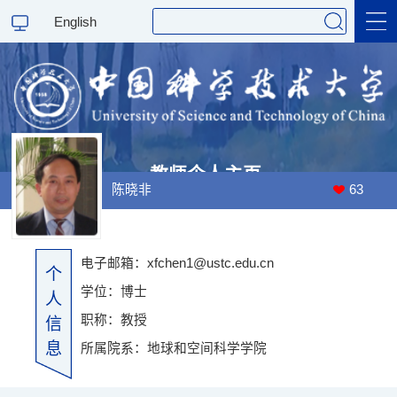
English
科学研究
教学研究
教师个人主页
陈晓非
63
访问量：
00014972
最后更新时间：
2025
-
12
-
13
电子邮箱：
xfchen1@ustc.edu.cn
个
学位：博士
人
职称：教授
信
息
所属院系：地球和空间科学学院