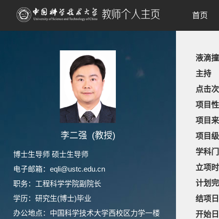
首页
液滴撞
主持
点击次
项目性
项目来
李二强 (教授)
项目级
学科门
博士生导师 硕士生导师
立项时
电子邮箱：
eqli@ustc.edu.cn
计划完
职务：工程科学学院副院长
学历：研究生(博士)毕业
结项日
办公地点：中国科学技术大学西校区力学一楼
开始日