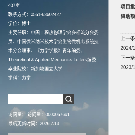
407室
项目批
联系方式：0551-63602427
资助额
学位：博士
主要任职：中国工程热物理学会多相流分会委
上一条
员、中国微米纳米技术学会生物微机电系统技
2024
术分会理事、《力学学报》青年编委、
下一条
Theoretical & Applied Mechanics Letters编委
2023
毕业院校：新加坡国立大学
学科：力学
访问量：
访问量：
0000057691
最后更新时间：
2026
.
7
.
13