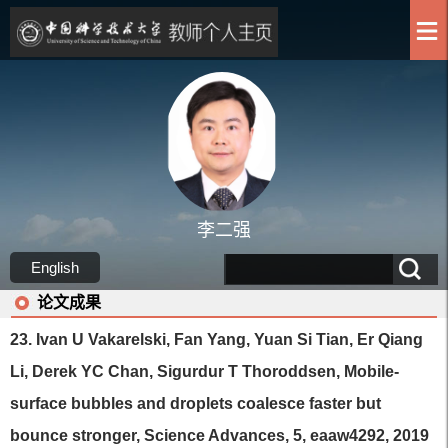
李二强
English
论文成果
23. Ivan U Vakarelski, Fan Yang, Yuan Si Tian, Er Qiang
Li, Derek YC Chan, Sigurdur T Thoroddsen, Mobile-
surface bubbles and droplets coalesce faster but
bounce stronger, Science Advances, 5, eaaw4292, 2019