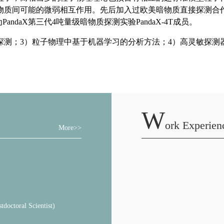
W
Ork Experien
More>>
ral Scientist)