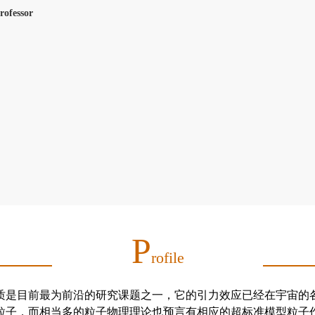
Professor
P
Rofile