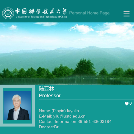
陆亚林
Professor
0
Name (Pinyin):luyalin
E-Mail:
yllu@ustc.edu.cn
Contact Information:86-551-63603194
Degree:Dr