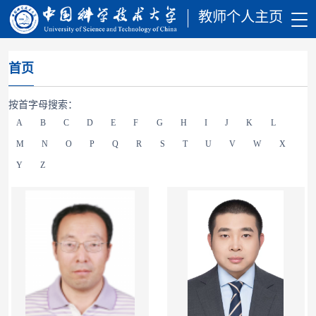
教师个人主页
首页
按首字母搜索：
A
B
C
D
E
F
G
H
I
J
K
L
M
N
O
P
Q
R
S
T
U
V
W
X
Y
Z