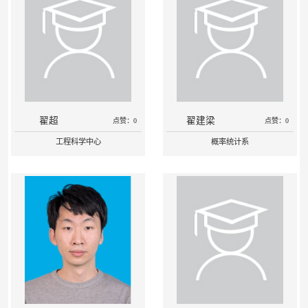
翟超
翟建梁
点赞：0
点赞：0
工程科学中心
概率统计系