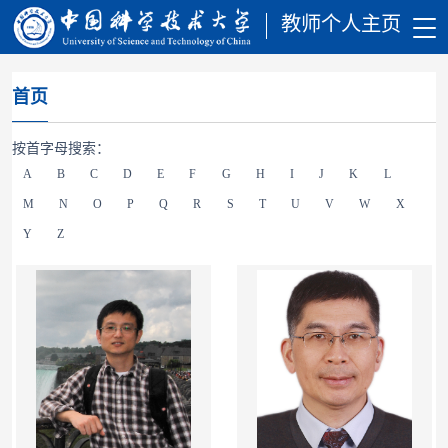
教师个人主页
首页
按首字母搜索：
A
B
C
D
E
F
G
H
I
J
K
L
M
N
O
P
Q
R
S
T
U
V
W
X
Y
Z