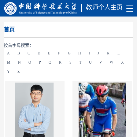
教师个人主页
首页
按首字母搜索：
A
B
C
D
E
F
G
H
I
J
K
L
M
N
O
P
Q
R
S
T
U
V
W
X
Y
Z