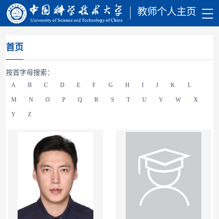
教师个人主页
首页
按首字母搜索：
A
B
C
D
E
F
G
H
I
J
K
L
M
N
O
P
Q
R
S
T
U
V
W
X
Y
Z