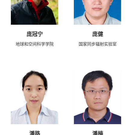
庞冠宁
庞健
地球和空间科学学院
国家同步辐射实验室
潘路
潘楠