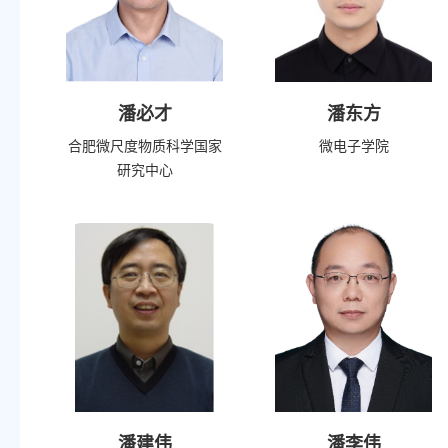
潘必才
潘东方
合肥微尺度物质科学国家
微电子学院
研究中心
潘建伟
潘李伟