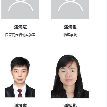
潘海斌
潘海俊
国家同步辐射实验室
物理学院
潘挺睿
潘婉彬