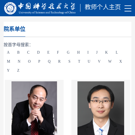
教师个人主页
院系单位
按首字母搜索：
A
B
C
D
E
F
G
H
I
J
K
L
M
N
O
P
Q
R
S
T
U
V
W
X
Y
Z