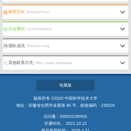
研究方向
| Research Focus
社会兼职
| Social Affiliations
团队成员
| Research Group
其他联系方式
| Other Contact Information
电脑版
版权所有 ©2020 中国科学技术大学
地址：安徽省合肥市金寨路 96 号，邮政编码：230026
访问量：
0000022809
次
开通时间：
2021
.
10
.
22
最后更新时间：
2025
.
4
.
21