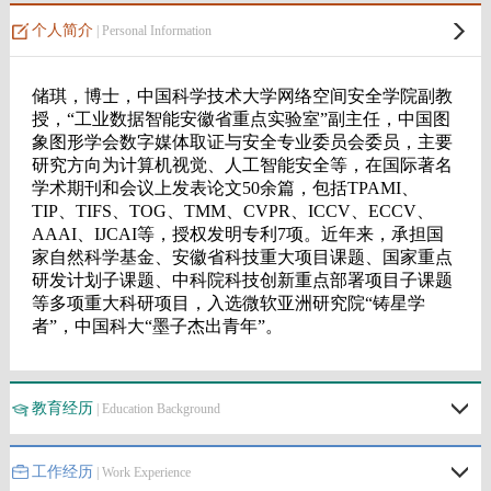
个人简介
| Personal Information
教育经历
| Education Background
工作经历
| Work Experience