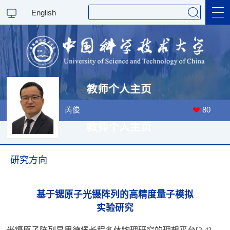
English
教师个人主页
芮俊
80
教师个人主页
访问量：
00018327
最后更新时间：
2026
-
7
-
17
研究方向
基于锶原子光镊阵列的高精度量子模拟
实验研究