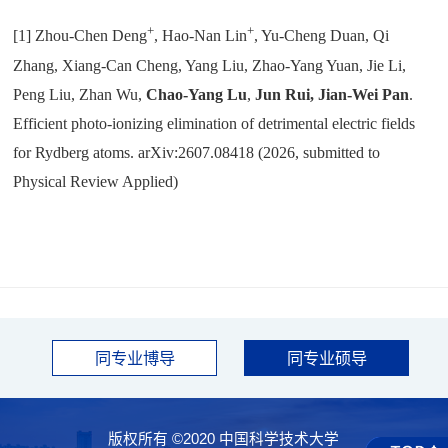
+
+
[1] Zhou-Chen Deng
, Hao-Nan Lin
, Yu-Cheng Duan, Qi
Zhang, Xiang-Can Cheng, Yang Liu, Zhao-Yang Yuan, Jie Li,
Peng Liu, Zhan Wu,
Chao-Yang Lu
,
Jun Rui, Jian-Wei Pan
.
Efficient photo-ionizing elimination of detrimental electric fields
for Rydberg atoms. arXiv:2607.08418 (2026, submitted to
Physical Review Applied)
同专业博导
同专业硕导
版权所有 ©2020 中国科学技术大学