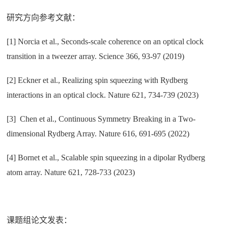
研究方向参考文献：
[1] Norcia et al., Seconds-scale coherence on an optical clock
transition in a tweezer array. Science 366, 93-97 (2019)
[2] Eckner et al., Realizing spin squeezing with Rydberg
interactions in an optical clock. Nature 621, 734-739 (2023)
[3] Chen et al., Continuous Symmetry Breaking in a Two-
dimensional Rydberg Array. Nature 616, 691-695 (2022)
[4] Bornet et al., Scalable spin squeezing in a dipolar Rydberg
atom array. Nature 621, 728-733 (2023)
课题组论文发表：