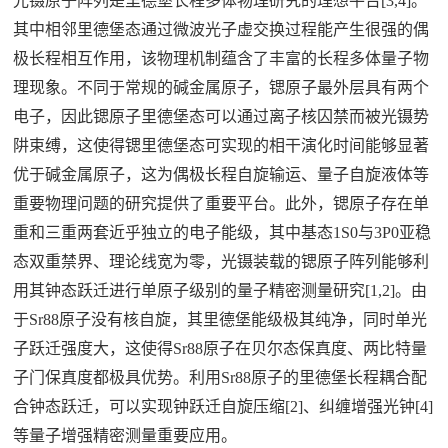
光镊原子阵列是里德堡长程多体物理研究的理想平台[3,4]。
其中相邻里德堡态通过微波光子虚交换过程能产生很强的偶
极长程相互作用，该物理机制蕴含了丰富的长程多体量子物
理现象。不同于常规的碱金属原子，锶原子最外层具有两个
电子，因此锶原子里德堡态可以通过离子核囚禁而被光镊势
阱束缚，这使得锶里德堡态可实现的相干演化时间能够显著
优于碱金属原子，这为偶极长程自旋输运、量子自旋液体等
重要物理问题的研究提供了重要平台。此外，锶原子存在单
重和三重两套近乎独立的电子能级，其中基态1S0与3P0亚稳
态双重禁界、理论线宽为零，光镊装载的锶原子阵列能够利
用其钟态跃迁进行单原子级别的量子精密测量研究[1,2]。由
于Sr88原子没有核自旋，其里德堡能级极其纯净，同时单光
子跃迁强度大，这使得Sr88原子在贝尔态保真度、两比特量
子门保真度都极具优势。利用Sr88原子的里德堡长程耦合配
合钟态跃迁，可以实现钟跃迁自旋压缩[2]、纠缠增强光钟[4]
等量子增强精密测量重要应用。