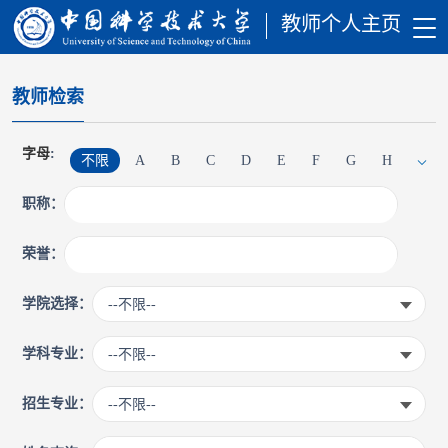
教师个人主页
教师检索
字母
:
不限
A
B
C
D
E
F
G
H
职称：
I
J
K
L
M
N
O
P
Q
荣誉：
R
S
T
U
V
W
X
Y
Z
学院选择：
--不限--
学科专业：
--不限--
招生专业：
--不限--