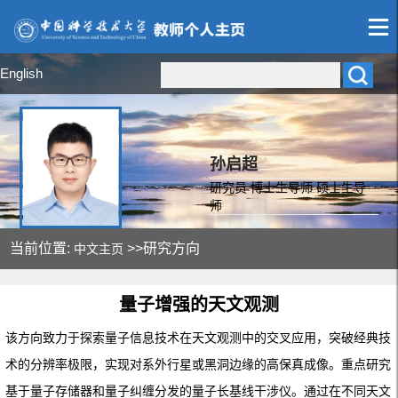
English
孙启超
研究员 博士生导师 硕士生导
师
当前位置:
>>研究方向
中文主页
量子增强的天文观测
该方向致力于探索量子信息技术在天文观测中的交叉应用，突破经典技
术的分辨率极限
，
实现对系外行星或黑洞边缘的高保真成像。重点研究
基于量子存储器和量子纠缠分发的量子长基线干涉仪。通过在不同天文