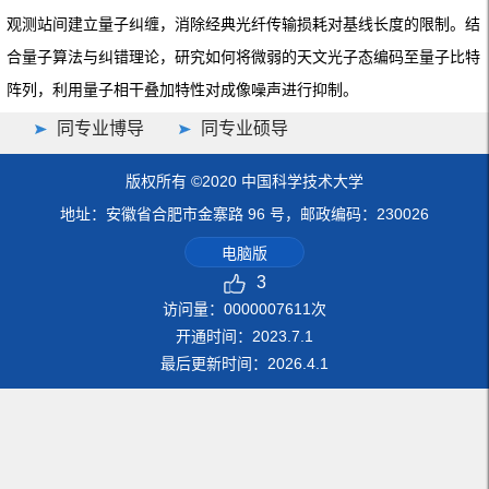
观测站间建立量子纠缠，消除经典光纤传输损耗对基线长度的限制。结
合量子算法与纠错理论，研究如何将微弱的天文光子态编码至量子比特
阵列，利用量子相干叠加特性对成像噪声进行抑制
。
同专业博导
同专业硕导
版权所有 ©2020 中国科学技术大学
地址：安徽省合肥市金寨路 96 号，邮政编码：230026
电脑版
3
访问量：
0000007611
次
开通时间：
2023
.
7
.
1
最后更新时间：
2026
.
4
.
1