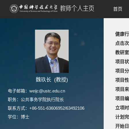
首页
健康行
点击次
教研室
项目状
项目分
魏玖长 (教授)
项目性
项目来
电子邮箱：
weijc@ustc.edu.cn
项目编
职务：公共事务学院执行院长
立项时
联系方式：+86-551-63606952/63492106
学位：博士
计划完
开始日