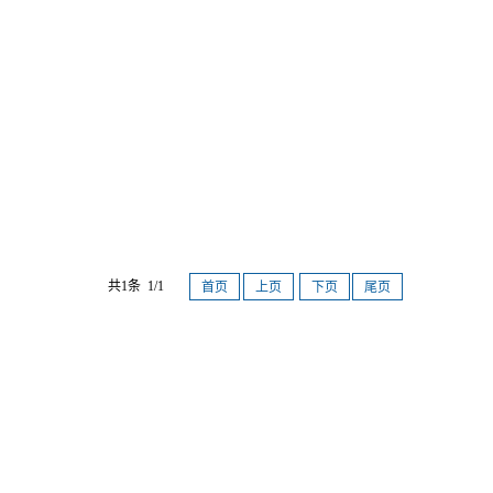
共1条 1/1
首页
上页
下页
尾页