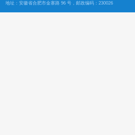
地址：安徽省合肥市金寨路 96 号，邮政编码：230026