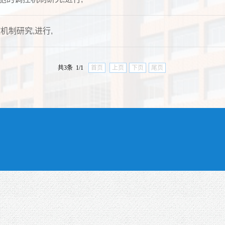
机制研究,进行,
共3条 1/1
首页
上页
下页
尾页