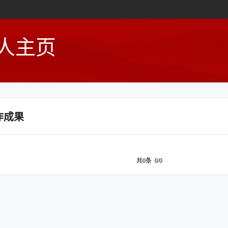
人主页
作成果
共0条 0/0