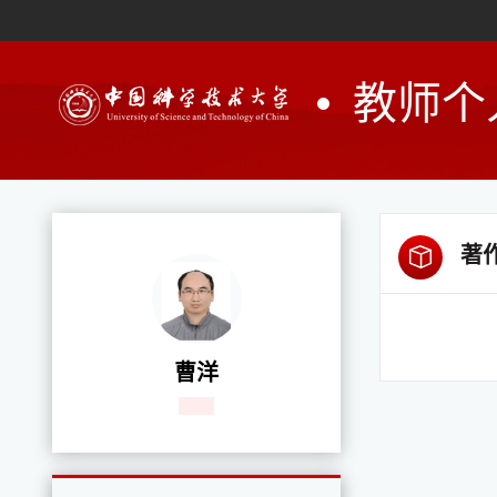
教师个
著
曹洋