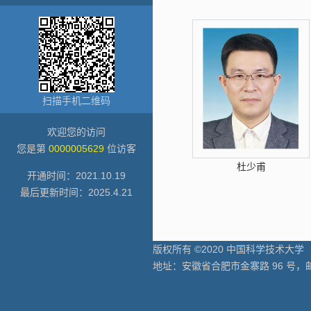
扫描手机二维码
欢迎您的访问
您是第
0000005629
位访客
杜少甫
开通时间：
2021
.
10
.
19
最后更新时间：
2025
.
4
.
21
版权所有 ©2020 中国科学技术大学
地址：安徽省合肥市金寨路 96 号，邮