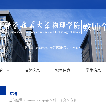
访问量：
00035675
最后更新时间：
2026
-
6
-
29
研究
获奖信息
招生信息
学生信息
专利
当前位置:
Chinese homepage
>
科学研究
>
专利