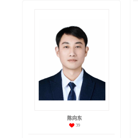
陈向东
39