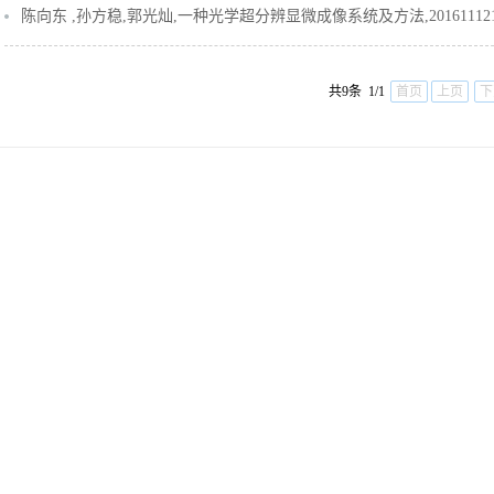
陈向东 ,孙方稳,郭光灿,一种光学超分辨显微成像系统及方法,201611121968.5
共9条 1/1
首页
上页
下