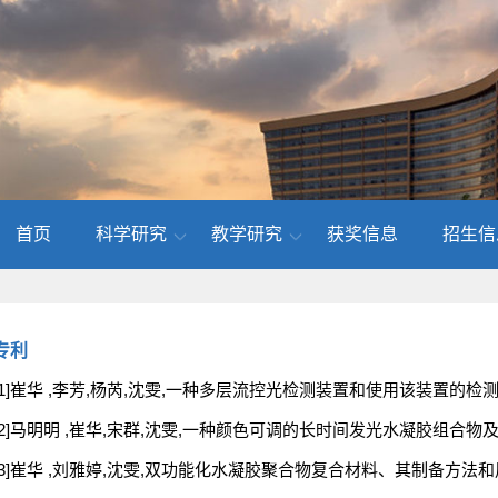
首页
科学研究
教学研究
获奖信息
招生信
专利
[1]崔华 ,李芳,杨芮,沈雯,一种多层流控光检测装置和使用该装置的检测方法,2019
[2]马明明 ,崔华,宋群,沈雯,一种颜色可调的长时间发光水凝胶组合物及其制备方法,
[3]崔华 ,刘雅婷,沈雯,双功能化水凝胶聚合物复合材料、其制备方法和用途,20161