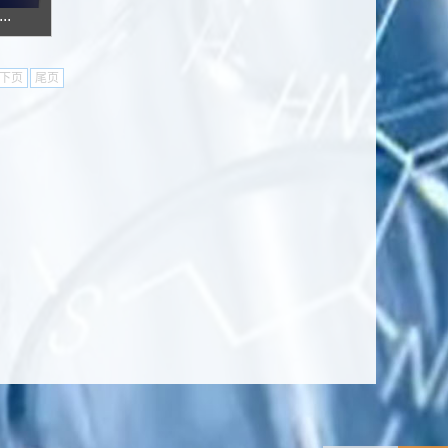
.
下页
尾页