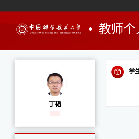
教师个
学
丁韬