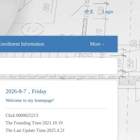
中文
Login
nrollment Information
More
2026-8-7，Friday
Welcome to my homepage!
Click:
0000025213
The Founding Time:
2021
.
10
.
19
The Last Update Time:
2025
.
4
.
21