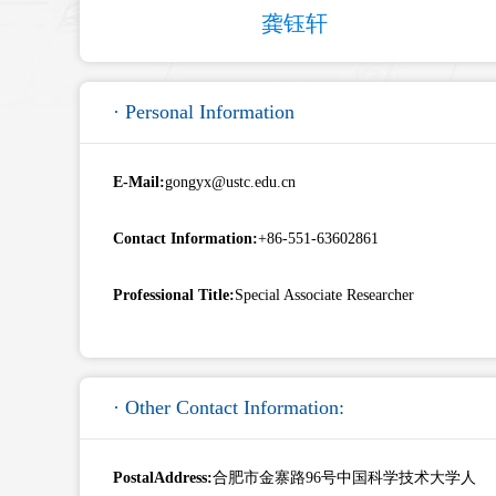
龚钰轩
· Personal Information
E-Mail:
gongyx@ustc.edu.cn
Contact Information:
+86-551-63602861
Professional Title:
Special Associate Researcher
· Other Contact Information:
PostalAddress:
合肥市金寨路96号中国科学技术大学人