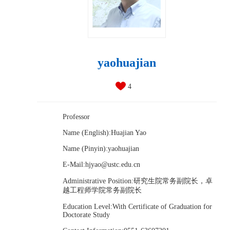
yaohuajian
4
Professor
Name (English):Huajian Yao
Name (Pinyin):yaohuajian
E-Mail:
hjyao@ustc.edu.cn
Administrative Position:研究生院常务副院长，卓
越工程师学院常务副院长
Education Level:With Certificate of Graduation for
Doctorate Study