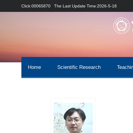
Click:
00065870
The Last Update Time:
2026
-
5
-
18
Home
Scientific Research
Teachi