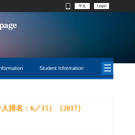
中文
Login
nformation
Student Information
排名：6／15）（2017）