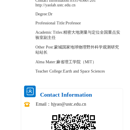
Contact Information:0551-63607201
http://yaolab.ustc.edu.cn
Degree:Dr
Professional Title:Professor
Academic Titles:精密大地测量与定位全国重点实
验室副主任
Other Post:蒙城国家地球物理野外科学观测研究
站站长
Alma Mater:麻省理工学院（MIT）
Teacher College:Earth and Space Sciences
Contact Information
Email：
hjyao@ustc.edu.cn