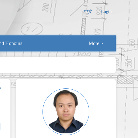
中文
Login
nd Honours
More
s