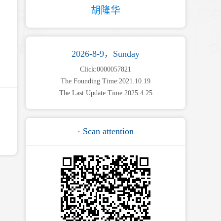
胡隆华
2026-8-9，Sunday
Click:
0000057821
The Founding Time:
2021
.
10
.
19
The Last Update Time:
2025
.
4
.
25
· Scan attention