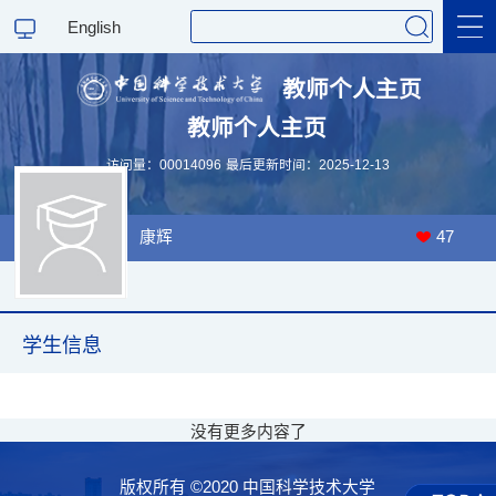
English
教师个人主页
教师个人主页
科学研究
访问量：
00014096
最后更新时间：
2025
-
12
-
13
教学研究
康辉
47
学生信息
没有更多内容了
版权所有 ©2020 中国科学技术大学