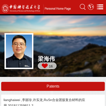
梁海伟
16
Patents
lianghaiwei ,李丽珍,许实龙,RuSn合金团簇复合材料的应
用,201911259811.2,