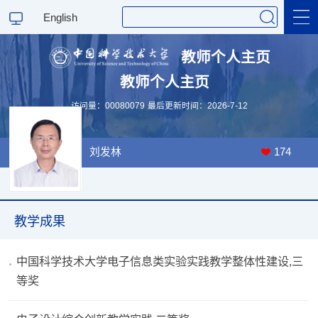
English
教师个人主页
教师个人主页
科学研究
访问量：
00080079
最后更新时间：
2026
-
7
-
12
教学研究
刘发林
174
教学成果
中国科学技术大学电子信息类实验实践教学整体性建设,三
等奖