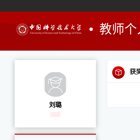
教师个
获
刘璐