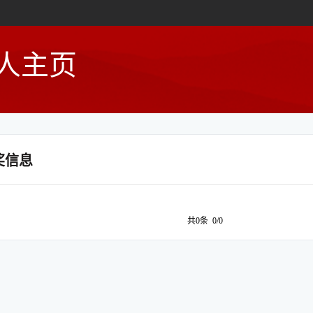
人主页
奖信息
共0条 0/0