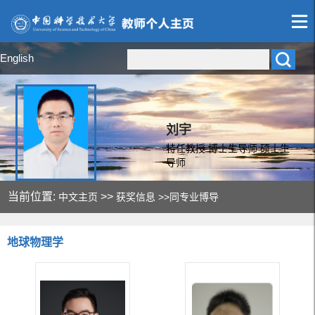
English
刘宇
特任教授 博士生导师 硕士生
导师
当前位置:
>>
中文主页
获奖信息
>>同专业博导
地球物理学