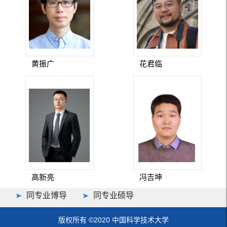
黄振广
花君临
高新亮
冯吉坤
同专业博导
同专业硕导
版权所有 ©2020 中国科学技术大学