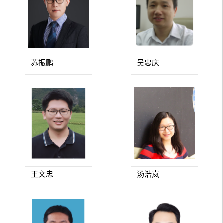
苏振鹏
吴忠庆
王文忠
汤浩岚