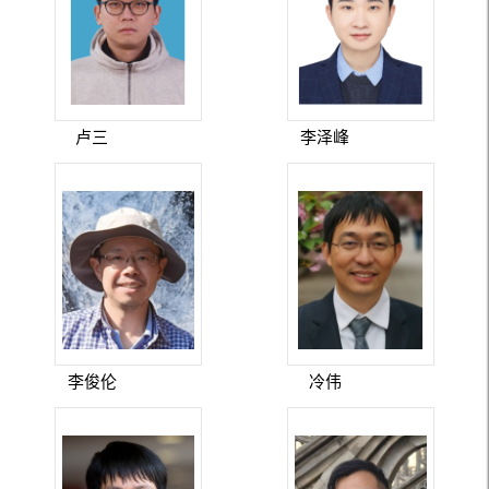
卢三
李泽峰
李俊伦
冷伟