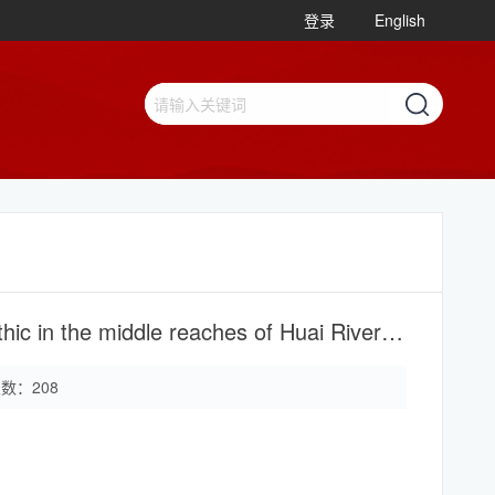
登录
English
Phytolith records of rice agriculture during the Middle Neolithic in the middle reaches of Huai River region, China. Quaternary International, 2016, 426: 133-140.
次数：
208