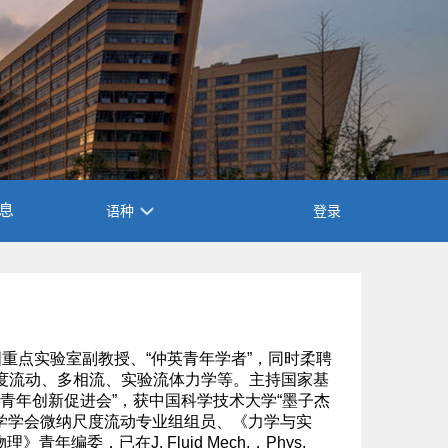
息
语种
登录