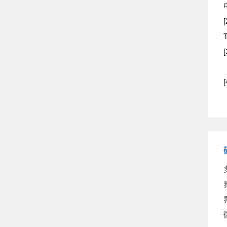
[
[
[