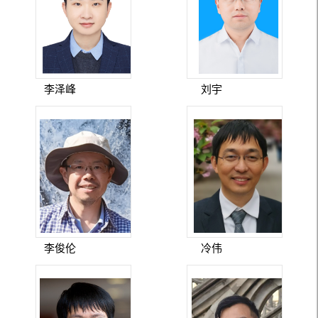
李泽峰
刘宇
李俊伦
冷伟