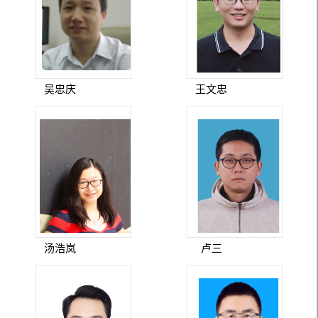
吴忠庆
王文忠
汤浩岚
卢三