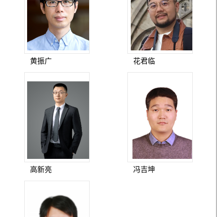
黄振广
花君临
高新亮
冯吉坤