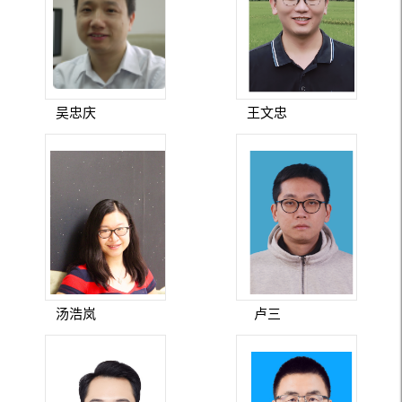
吴忠庆
王文忠
汤浩岚
卢三