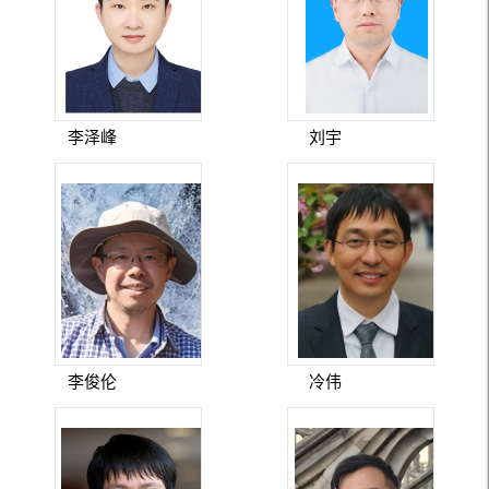
李泽峰
刘宇
李俊伦
冷伟