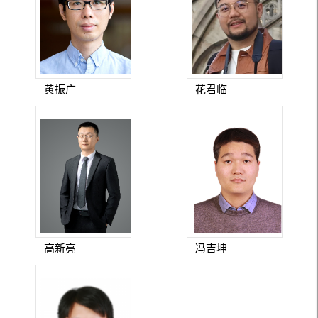
黄振广
花君临
高新亮
冯吉坤