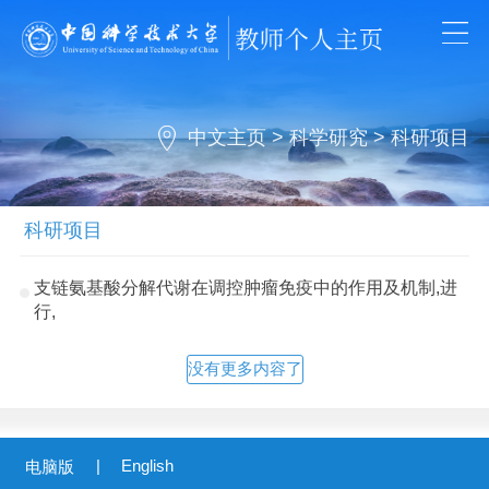
中文主页
>
科学研究
>
科研项目
科研项目
支链氨基酸分解代谢在调控肿瘤免疫中的作用及机制,进
行,
没有更多内容了
|
English
电脑版