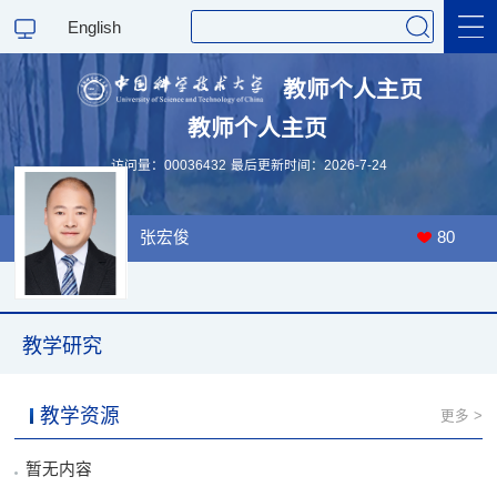
English
教师个人主页
教师个人主页
科学研究
访问量：
00036432
最后更新时间：
2026
-
7
-
24
教学研究
张宏俊
80
教学研究
教学资源
更多 >
暂无内容