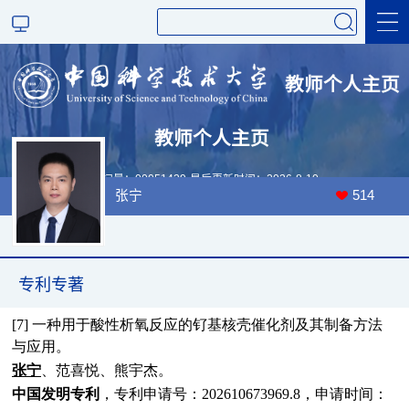
教师个人主页
研究成果
教师个人主页
访问量：
00051429
最后更新时间：
2026
-
8
-
10
张宁
514
奖励兼职
专利专著