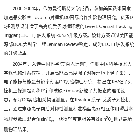
2000-2004
年，作为曼彻斯特大学成员，参加美国费米国家
加速器实验室
Tevatron
对撞机
D0
国际合作
实验物理研究
，负责
D
0
探测器
设计适于高亮度质子对撞环境的
Level1 Central Tracking
Trigger (L1CTT)
触发系统
Run2b
升级方案
。设计方案
通过美国能
源部
DOE
大科学工程
Lehman Review
鉴定，成为
L1CTT
触发系统
的升级蓝本。
2004
年，入选中国科学院
“
百人计划
”
，任职中国科学技术大
学近代物理系教授。开展高能高亮度强子对撞环境下轻子鉴别、
电子能标与能量分辨率刻度
D0
实验物理研究；提出在
TeV
强子对
撞机上探测超对称
R
宇称破缺
e+muon
新粒子共振态的理论设
想，领导
D0
实验相关物理测量；在
Tevatron
质子
-
反质子对撞机
上，通过末态电子前后对称性测量标准模型电弱相互作用暨基本
2
2
物理参数弱混合角
sin
θ
，获得轻夸克相关有效
sin
θ
世界最精
w
w
确物理结果
。