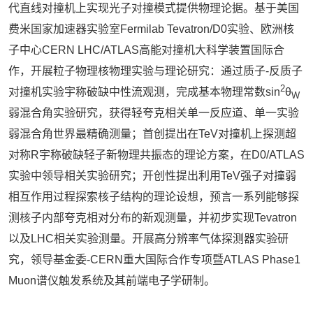
代直线对撞机上实现光子对撞模式提供物理论据。基于美国
费米国家加速器实验室
Fermilab Tevatron/D0
实验、欧洲核
子中心
CERN LHC/ATLAS
高能对撞机大科学装置国际合
作，开展粒子物理核物理实验与理论研究：通过质子
-
反质子
2
对撞机实验宇称破缺中性流观测，完成基本物理常数
sin
θ
W
弱混合角实验研究，获得轻夸克相关单一反应道、单一实验
弱混合角世界最精确测量；首创提出在
TeV
对撞机上探测超
对称
R
宇称破缺轻子新物理共振态的理论方案，在
D0/ATLAS
实验中领导相关实验研究；开创性提出利用
TeV
强子对撞弱
相互作用过程探索核子结构的理论设想，预言一系列能够探
测核子内部夸克相对分布的新观测量，并初步实现
Tevatron
以及
LHC
相关实验测量。开展高分辨率气体探测器实验研
究，领导基金委
-CERN
重大国际合作专项暨
ATLAS Phase1
Muon
谱仪触发系统及其前端电子学研制。