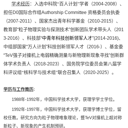
学术经历
：入选中科院“百人计划”学者（
2004-2008
）、
担任
D0
国际合作组
Authorship Committee
资格委员会执委
（
2007-2011
）、国家杰出青年科学基金（
2010-2015
）、
教育部
“
粒子物理实验与探测技术
”
创新团队学术带头人（
201
3-2016
）、科技部
“
中青年科技创新领军人才
”(2014-2016)
、
中组部国家
“
万人计划
”
科技创新领军人才（
2016-
）、基金委
“TeV
强子对撞机上电弱精确测量与新物理新现象寻找
”
创新群
体学术负责人（
2018-2023
）、国务院学位委员会第八届学
科评议组“核科学与技术组”联合召集人（
2020-2025
）。
学历与工作简历
:
1988
年
-1992
年，中国科学技术大学，获理学学士学位。
1992
年
-1997
年，中国科学技术大学，获理学博士学位，留
校任教。研究方向为粒子物理唯象理论，暨
TeV
对撞机上超对称
新粒子、新现象的产生机制预研。