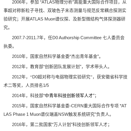
2006
年，参加
“ATLAS
物理分析
”
高能重大国际合作项目，从
事超对称新粒子寻找、双玻色子末态测量与规范反常耦合探测实
验研究；开展
ATLAS Muon
谱仪探、及新型微结构气体探测器研
究。
2007.7-2011.7
年，任
D0 Authorship Committee
七人委员会
执委。
2010
年，
国家自然科学基金委
“
杰出青年基金
”
。
2012
年，教育部
“
创新团队发展计划
”
，学术带头人。
2012
年，“
D0
超对称与电弱物理实验研究”，获安徽省科学技
术二等奖，人员排名
1/5
2014
年，科技部
“
中青年科技创新领军人才
”
；
2015
年，
国家自然科学基金委
-CERN
重大国际合作专项
“
AT
LAS Phase 1 Muon
谱仪端盖
NSW
触发系统研究
”
负责人。
2016
年，第二批国家
“
万人计划
”
科技创新领军人才；