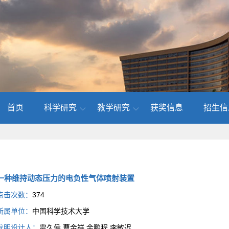
首页
科学研究
教学研究
获奖信息
招生信
一种维持动态压力的电负性气体喷射装置
点击次数：
374
所属单位：
中国科学技术大学
发明设计人：
雷久侯,曹金祥,余鹏程,李敏迟