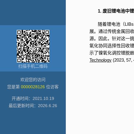
1. 废旧锂电池中
随着锂电池（LI
展。通过传统金属回
源。因此，针对这一
氧化协同选择性回收锂
示了镍氧化调控锂脱
Technology
(2023, 57
扫描手机二维码
欢迎您的访问
您是第
0000028126
位访客
开通时间：
2021
.
10
.
19
最后更新时间：
2026
.
6
.
26