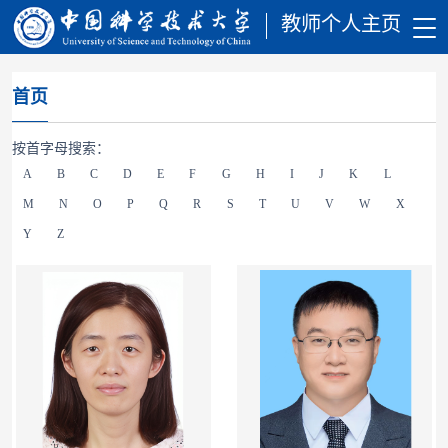
教师个人主页
首页
按首字母搜索：
A
B
C
D
E
F
G
H
I
J
K
L
M
N
O
P
Q
R
S
T
U
V
W
X
Y
Z