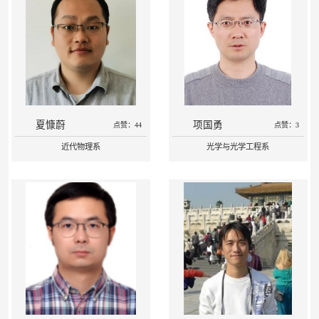
夏慷蔚
项国勇
点赞：44
点赞：3
近代物理系
光学与光学工程系