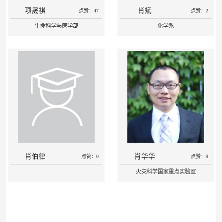
项晟祺
肖斌
点赞：47
点赞：2
生命科学与医学部
化学系
肖伯律
肖华华
点赞：0
点赞：9
火灾科学国家重点实验室