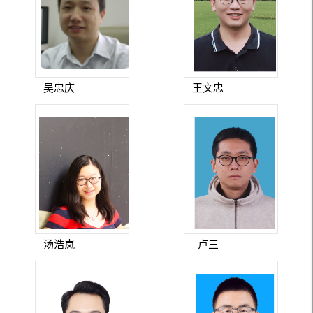
吴忠庆
王文忠
汤浩岚
卢三