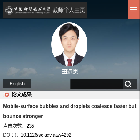
田远思
English
论文成果
Mobile-surface bubbles and droplets coalesce faster but
bounce stronger
点击次数：
235
DOI码：
10.1126/sciadv.aaw4292