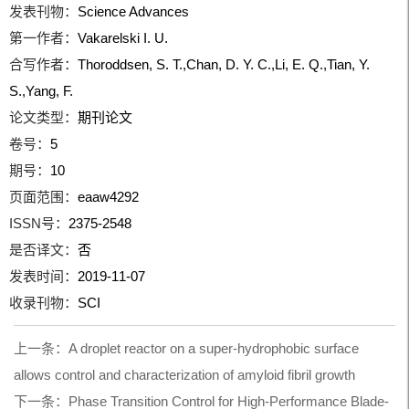
发表刊物：
Science Advances
第一作者：
Vakarelski I. U.
合写作者：
Thoroddsen, S. T.,Chan, D. Y. C.,Li, E. Q.,Tian, Y.
S.,Yang, F.
论文类型：
期刊论文
卷号：
5
期号：
10
页面范围：
eaaw4292
ISSN号：
2375-2548
是否译文：
否
发表时间：
2019-11-07
收录刊物：
SCI
上一条：
A droplet reactor on a super-hydrophobic surface
allows control and characterization of amyloid fibril growth
下一条：
Phase Transition Control for High-Performance Blade-