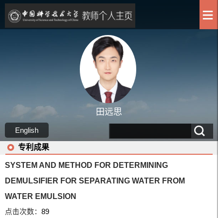
田远思
English
专利成果
SYSTEM AND METHOD FOR DETERMINING
DEMULSIFIER FOR SEPARATING WATER FROM
WATER EMULSION
点击次数：
89