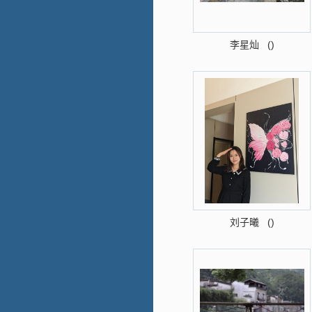
李星灿 ()
刘子曦 ()