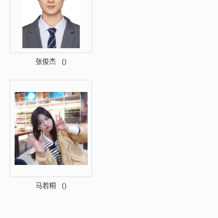
张俊杰 ()
马若桐 ()