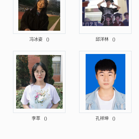
冯冰姿 ()
邱洋林 ()
李萃 ()
孔祥坤 ()