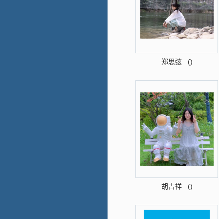
郑思弦 ()
胡吉祥 ()