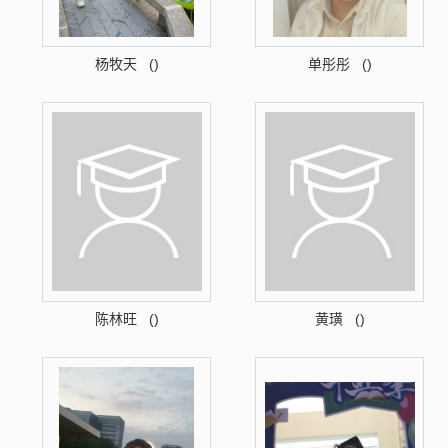
杨牧天 ()
单彤彤 ()
陈林旺 ()
黄璜 ()