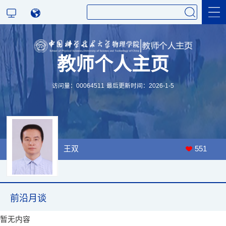
科研方向
教师个人主页
论文发表
访问量：
00064511
最后更新时间：
2026
-
1
-
5
严济慈Fellow博士班
王双
551
前沿月谈
暂无内容