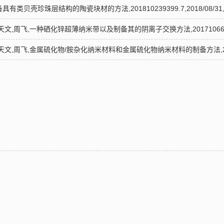
有类贝壳珍珠层结构的陶瓷块材的方法,201810239399.7,2018/08/31
文,周飞,一种硒化锌超薄纳米带以及制备其的阴离子交换方法,201710668586.2
文,周飞,金属硫化物/胺杂化纳米材料和金属硫化物纳米材料的制备方法,20171066