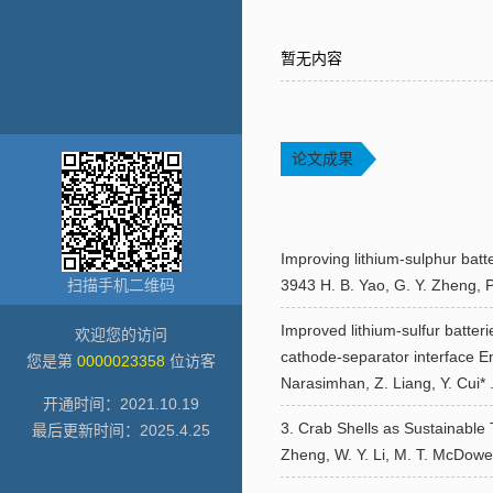
暂无内容
论文成果
Improving lithium-sulphur batt
扫描手机二维码
3943 H. B. Yao, G. Y. Zheng, P.
Improved lithium-sulfur batter
欢迎您的访问
cathode-separator interface En
您是第
0000023358
位访客
Narasimhan, Z. Liang, Y. Cui* 
开通时间：
2021
.
10
.
19
3. Crab Shells as Sustainable
最后更新时间：
2025
.
4
.
25
Zheng, W. Y. Li, M. T. McDowell