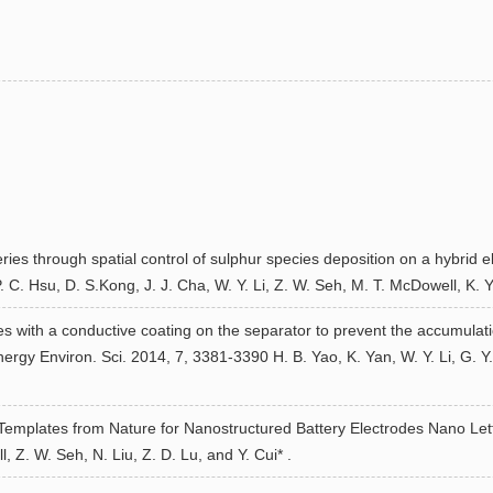
eries through spatial control of sulphur species deposition on a hybrid
 C. Hsu, D. S.Kong, J. J. Cha, W. Y. Li, Z. W. Seh, M. T. McDowell, K. Y
ies with a conductive coating on the separator to prevent the accumulati
ergy Environ. Sci. 2014, 7, 3381-3390 H. B. Yao, K. Yan, W. Y. Li, G. Y
.
 Templates from Nature for Nanostructured Battery Electrodes Nano Lett
, Z. W. Seh, N. Liu, Z. D. Lu, and Y. Cui* .