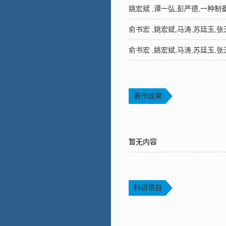
姚宏斌 ,谭一弘,彭严德,一种制备具
俞书宏 ,姚宏斌,马涛,苏廷玉,张天
俞书宏 ,姚宏斌,马涛,苏廷玉,张天
著作成果
暂无内容
科研项目