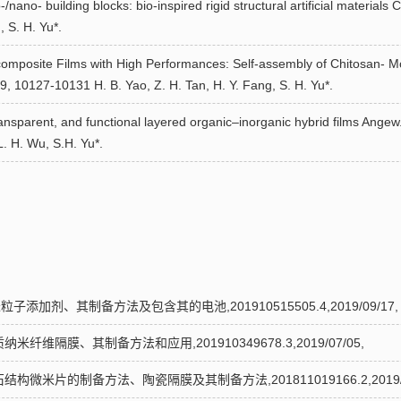
/nano- building blocks: bio-inspired rigid structural artificial materia
, S. H. Yu*.
ocomposite Films with High Performances: Self-assembly of Chitosan- Mo
, 10127-10131 H. B. Yao, Z. H. Tan, H. Y. Fang, S. H. Yu*.
 transparent, and functional layered organic–inorganic hybrid films Ang
L. H. Wu, S.H. Yu*.
添加剂、其制备方法及包含其的电池,201910515505.4,2019/09/17,
米纤维隔膜、其制备方法和应用,201910349678.3,2019/07/05,
构微米片的制备方法、陶瓷隔膜及其制备方法,201811019166.2,2019/0